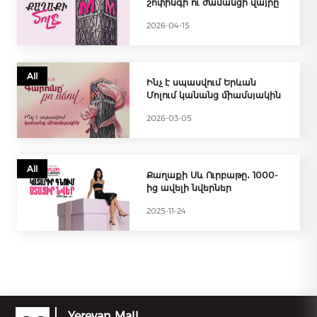
շոփինգի ու ժամանցի վայրը
2026-04-15
All
Ինչ է սպասվում Երևան
Մոլում կանանց միամսյակին
2026-03-05
All
Քաղաքի Սև Ուրբաթը․ 1000-
ից ավելի նվերներ
2025-11-24
Yerevan Mall