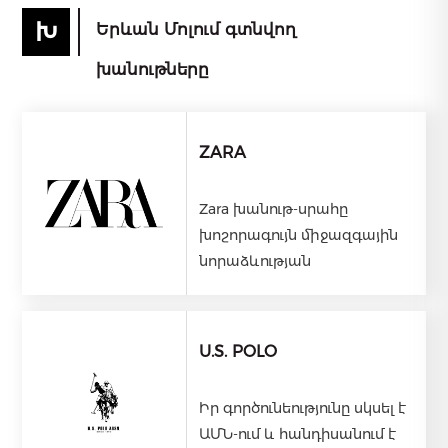
Խ
Երևան Մոլում գտնվող
խանութները
ZARA
Zara խանութ-սրահը
խոշորագույն միջազգային
նորաձևության
ընկերություններից է, որ
պատկանում է Inditex
գրուպին: Հայաստանում
U.S. POLO
պաշտոնական
ներկայացուցիչն է Cenomi
Իր գործունեությունը սկսել է
Ռիթեյլ Արմենիա
ԱՄՆ-ում և հանդիսանում է
ընկերությունը։ Zara