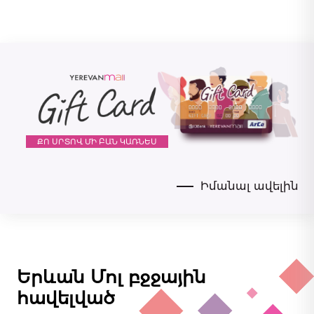
աշխարհի ավելի քան 60
էլեգանտություն:
երկրներում՝ այդ թվում
Հայաստանում: Celio-ն
լինելով խստապահանջ
տղամարդկանց կողքին
մշտապես օգնում է
վերջիններիս գտնել ճիշտ և
համապատասխան
ՔՈ ՍՐՏՈՎ ՄԻ ԲԱՆ ԿԱՌՆԵՍ
հագուստ:
Իմանալ ավելին
Երևան Մոլ բջջային
հավելված