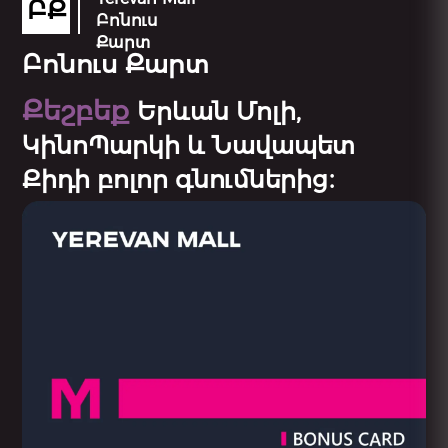
ԲՔ
Բոնուս
Քարտ
Բոնուս Քարտ
Քեշբեք
Երևան Մոլի,
ԿինոՊարկի և Նավապետ
Քիդի բոլոր գնումներից։