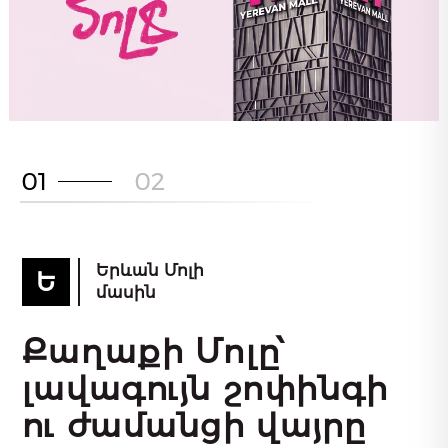
0
1
0
2
Երևան Մոլի
Ե
մասին
Քաղաքի Մոլը՝
լավագույն շոփինգի
ու ժամանցի վայրը