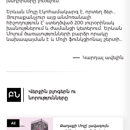
խնդիրները լուծելուն։
Երևան Մոլը էկոհամակարգ է, որտեղ ձեր
փորձառությունները նույնականացվում են
Յուրաքանչյուր այց անմոռանալի
մեր պատասխանատվություններին։
հիշողություն է՝ ստեղծված 200 յուրօրինակ
Ուրախությունն ու բավականությունը
խանութներում և ժամանցի կետերում։ Երևան
ապահովվում են մշակութային արժեքների և
Մոլում ծառայությունների բարձր որակը
ծառայությունների որակի համադրության
նախապայման է և Մոլի ֆունկցիոնալ շերտի
շնորհիվ։
անբաժան մաս, որի շնորհիվ մենք հոգ ենք
տանում ձեր ժամանակի և էներգիայի մասին։
Վայելեք կյանքն ու շոփինգ փորձառությունը
Կարդալ ավելին
Երևան Մոլում։
Վերջին բլոգերն ու
ԲՆ
նորությունները
All
Քաղաքի Մոլը՝ լավագույն